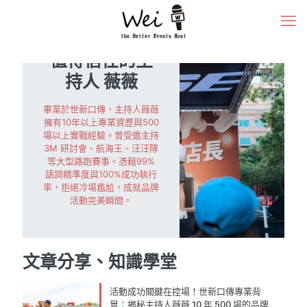
值得信任的主
持人 薇薇
畢業於世新口傳，主持人薇薇
擁有10年以上專業資歷與500
場以上實戰經驗。曾受邀主持
3M 研討會、航海王、汪汪隊
等大型路跑賽事。憑藉99%
語詞精準度與100%成功執行
率，拒絕冷場尷尬，成就品牌
活動完美瞬間。
文章分享、知識學堂
活動成功關鍵在控場！世新口傳專業背
景：揭秘主持人薇薇 10 年 500 場的品牌