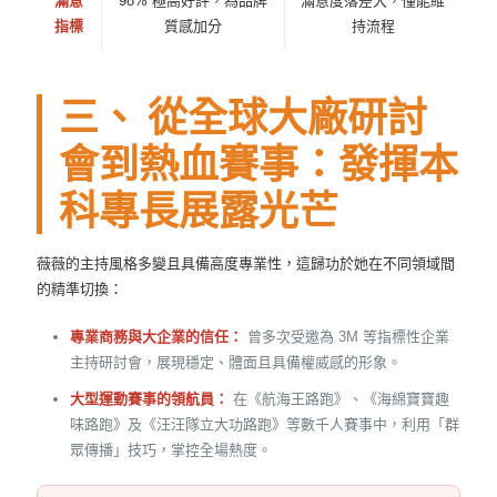
滿意
98% 極高好評，為品牌
滿意度落差大，僅能維
指標
質感加分
持流程
三、 從全球大廠研討
會到熱血賽事：發揮本
科專長展露光芒
薇薇的主持風格多變且具備高度專業性，這歸功於她在不同領域間
的精準切換：
專業商務與大企業的信任：
曾多次受邀為 3M 等指標性企業
主持研討會，展現穩定、體面且具備權威感的形象。
大型運動賽事的領航員：
在《航海王路跑》、《海綿寶寶趣
味路跑》及《汪汪隊立大功路跑》等數千人賽事中，利用「群
眾傳播」技巧，掌控全場熱度。