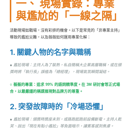
一、 現場實錄：專業
與尷尬的「一線之隔」
活動現場如戰場，沒有彩排的機會。以下是常見的「非專業主持」
導致的尷尬災難，以及薇薇如何運用專業化解：
1. 關鍵人物的名字與職稱
● 尷尬現場：主持人為了裝熟，私自簡稱大企業高層職稱，或在頒
獎時將「執行長」誤植為「總經理」，現場氣氛瞬間凝結。
○ 薇薇的專業：追求 99% 的語詞精準度。在 3M 研討會等正式場
合，以最嚴謹的稱謂展現對品牌方的尊重。
2. 突發故障時的「冷場恐懼」
● 尷尬現場：頒獎時獎座未到，或路跑起跑前設備斷電。主持人乾
笑、說出「現在有點小尷尬」等負面暗示，讓賓客感到焦慮。