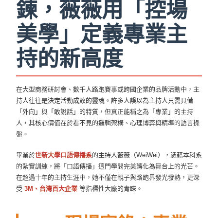
鍊，薇薇用「控場
美學」定義專業主
持的新高度
在大型商務研討會、數千人路跑賽事或跨國企業的品牌活動中，主
持人往往是決定活動成敗的靈魂。許多人誤以為主持人只需具備
「外向」與「敢說話」的特質，但真正能稱之為「專業」的主持
人，其核心價值在於看不見的邏輯架構、心理博弈與精準的語言操
盤。
畢業於
世新大學口語傳播系
的主持人薇薇（WeiWei），憑藉本科系
的紮實訓練，將「口語傳播」這門學問完美轉化為舞台上的光芒。
在超過十年的主持生涯中，她不僅在親子與路跑界發光發熱，更深
受
3M、台灣百大企業
等指標性大廠的青睞。