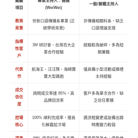
關鍵
專業主持人：薇薇
一般/兼職主持人
項目
(WeiWei)
教育
世新口語傳播系畢業 (正
非傳播相關科系，缺乏
背景
統學術背景)
口語理論支撐
指標
3M 研討會、台灣百大企
經驗較為破碎，多為短
性客
業合作經驗
期兼職
戶
代表
航海王、汪汪隊、海綿寶
僅具備小型活動或婚禮
作
寶大型路跑
主持經驗
成交
詢問成交率達 85%，高
客戶多為單次合作，缺
信任
品牌回流率
乏信任累積
度
控場
100% 順利完成率，擅長
遇流程變更或設備出錯
核心
化解尷尬冷場
時應變力較弱