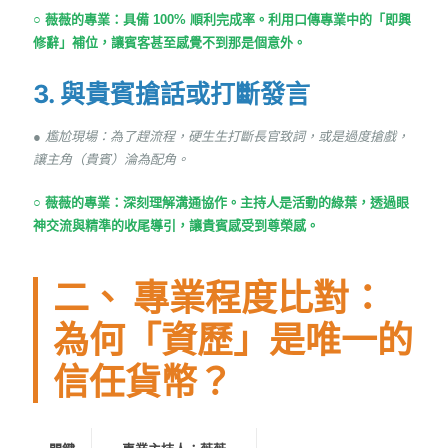
○ 薇薇的專業：具備 100% 順利完成率。利用口傳專業中的「即興
修辭」補位，讓賓客甚至感覺不到那是個意外。
3. 與貴賓搶話或打斷發言
● 尷尬現場：為了趕流程，硬生生打斷長官致詞，或是過度搶戲，
讓主角（貴賓）淪為配角。
○ 薇薇的專業：深刻理解溝通協作。主持人是活動的綠葉，透過眼
神交流與精準的收尾導引，讓貴賓感受到尊榮感。
二、 專業程度比對：
為何「資歷」是唯一的
信任貨幣？